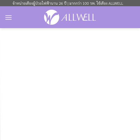
ข้าม
จำหน่ายเตียงผู้ป่วยไฟฟ้านาน 26 ปี | มากกว่า 100 รพ. ใช้เตียง ALLWELL
ไป
ยัง
เนื้อหา