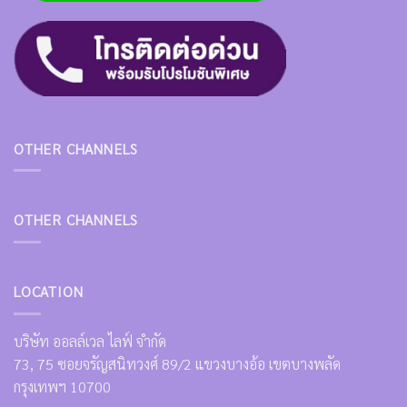
OTHER CHANNELS
OTHER CHANNELS
LOCATION
บริษัท ออลล์เวล ไลฟ์ จำกัด
73, 75 ซอยจรัญสนิทวงศ์ 89/2 แขวงบางอ้อ เขตบางพลัด
กรุงเทพฯ 10700