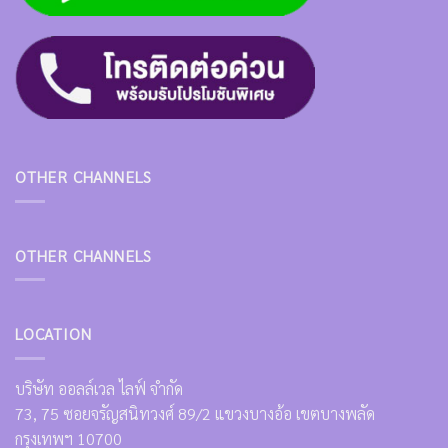
OTHER CHANNELS
OTHER CHANNELS
LOCATION
บริษัท ออลล์เวล ไลฟ์ จำกัด
73, 75 ซอยจรัญสนิทวงศ์ 89/2 แขวงบางอ้อ เขตบางพลัด
กรุงเทพฯ 10700